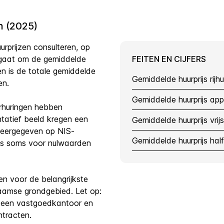
n (2025)
rprijzen consulteren, op
gaat om de gemiddelde
FEITEN EN CIJFERS
n is de totale gemiddelde
Gemiddelde huurprijs rijhu
een.
Gemiddelde huurprijs ap
huringen hebben
tatief beeld kregen een
Gemiddelde huurprijs vri
 weergegeven op NIS-
Gemiddelde huurprijs ha
es soms voor nulwaarden
en voor de belangrijkste
laamse grondgebied. Let op:
a een vastgoedkantoor en
ntracten.