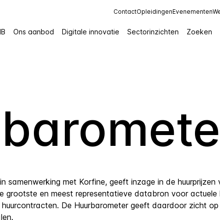
Contact
Opleidingen
Evenementen
We
IB
Ons aanbod
Digitale innovatie
Sectorinzichten
Zoeken
(baromete
 in samenwerking met
Korfine
, geeft inzage in de huurprijze
e grootste en meest representatieve databron voor actuele h
e huurcontracten. De Huurbarometer geeft daardoor zicht op
len.