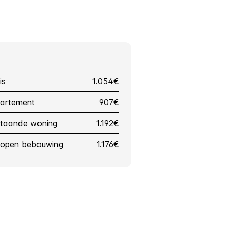
is
1.054€
partement
907€
jstaande woning
1.192€
lfopen bebouwing
1.176€