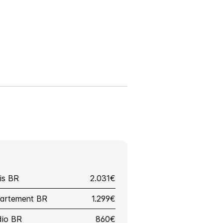
uis BR
2.031€
partement BR
1.299€
dio BR
860€