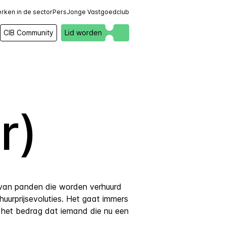
rken in de sector
Pers
Jonge Vastgoedclub
CIB Community
Lid worden
r)
n van panden die worden verhuurd
uurprijsevoluties. Het gaat immers
 het bedrag dat iemand die nu een